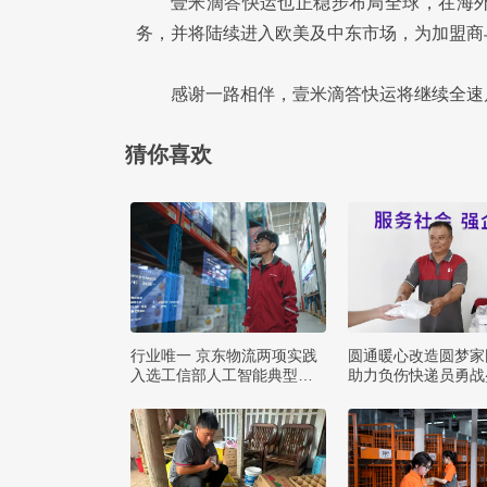
壹米滴答快运也正稳步布局全球，在海
务，并将陆续进入欧美及中东市场，为加盟商
感谢一路相伴，壹米滴答快运将继续全速
猜你喜欢
行业唯一 京东物流两项实践
圆通暖心改造圆梦家
入选工信部人工智能典型案
助力负伤快递员勇战
例
暑