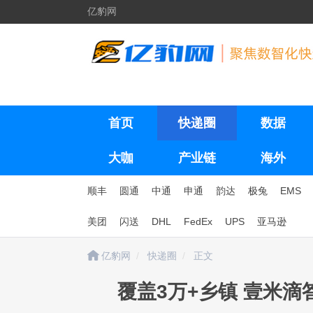
亿豹网
首页
快递圈
数据
大咖
产业链
海外
顺丰
圆通
中通
申通
韵达
极兔
EMS
美团
闪送
DHL
FedEx
UPS
亚马逊
亿豹网
快递圈
正文
覆盖3万+乡镇 壹米滴