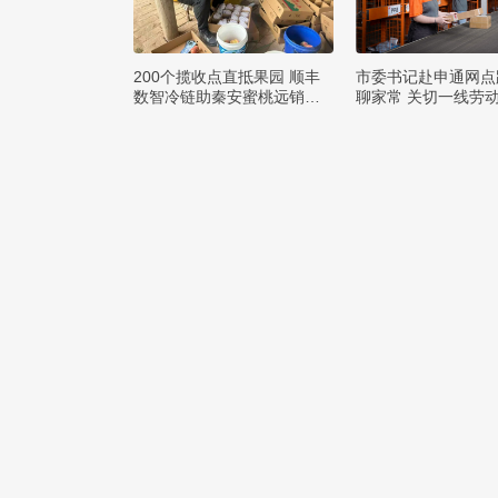
200个揽收点直抵果园 顺丰
市委书记赴申通网点
数智冷链助秦安蜜桃远销四
聊家常 关切一线劳
方
求