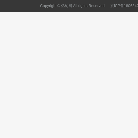
Copyright © 亿豹网 All rights Reserved.
京ICP备180634