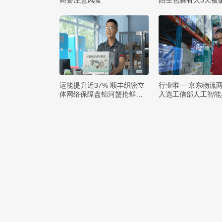
商要注意风险
陌生包裹有人3天被骗
运能提升近37% 顺丰织密立
行业唯一 京东物流
体网络保障盘锦河蟹抢鲜出
入选工信部人工智能
辽
例