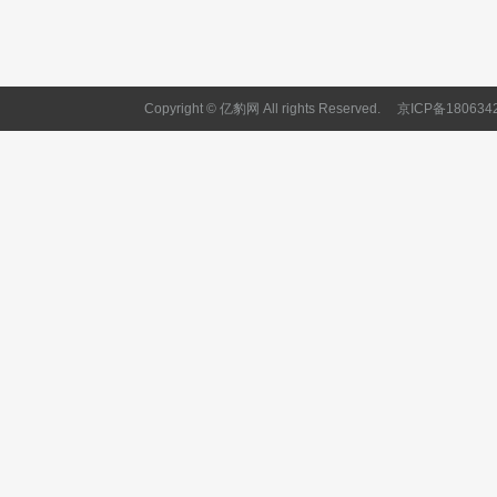
Copyright © 亿豹网 All rights Reserved.
京ICP备180634