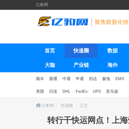
亿豹网
首页
快递圈
数据
大咖
产业链
海外
顺丰
圆通
中通
申通
韵达
极兔
EMS
美团
闪送
DHL
FedEx
UPS
亚马逊
亿豹网
快递圈
正文
转行干快运网点！上海