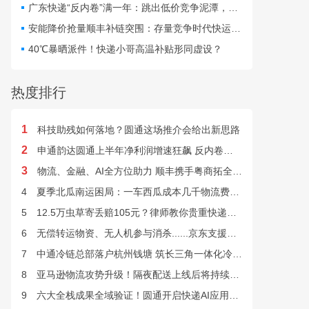
仅扰乱行业秩序，更直接威
广东快递“反内卷”满一年：跳出低价竞争泥潭，网点盈利与小哥收入双向改善
胁群众寄递安全与公共安
安能降价抢量顺丰补链突围：存量竞争时代快运行业该如何突破发展困局？
全。
40℃暴晒派件！快递小哥高温补贴形同虚设？
热度排行
1
科技助残如何落地？圆通这场推介会给出新思路
2
申通韵达圆通上半年净利润增速狂飙 反内卷效果显现
3
物流、金融、AI全方位助力 顺丰携手粤商拓全球市场
4
夏季北瓜南运困局：一车西瓜成本几千物流费上万谁来解？
5
12.5万虫草寄丢赔105元？律师教你贵重快递丢失如何维权
6
无偿转运物资、无人机参与消杀......京东支援广西灾后重建
7
中通冷链总部落户杭州钱塘 筑长三角一体化冷链中枢基地
8
亚马逊物流攻势升级！隔夜配送上线后将持续挤压快递巨头
9
六大全栈成果全域验证！圆通开启快递AI应用规模化落地