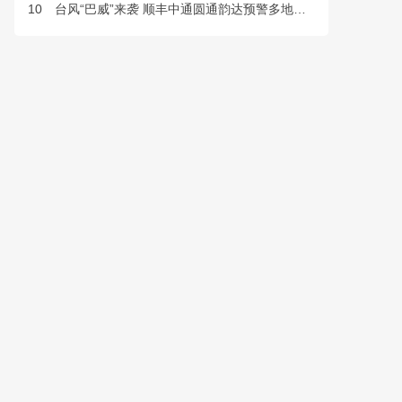
10
台风“巴威”来袭 顺丰中通圆通韵达预警多地快件派送延误