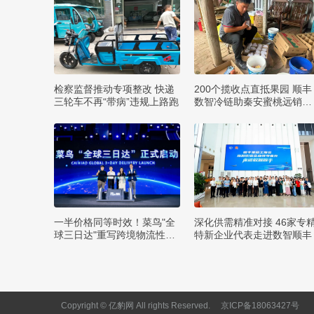
检察监督推动专项整改 快递
200个揽收点直抵果园 顺丰
三轮车不再“带病”违规上路跑
数智冷链助秦安蜜桃远销四
方
一半价格同等时效！菜鸟"全
深化供需精准对接 46家专
球三日达"重写跨境物流性价
特新企业代表走进数智顺丰
比
Copyright © 亿豹网 All rights Reserved.
京ICP备18063427号