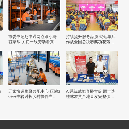
市委书记赴申通网点跟小哥
持续提升服务品质 韵达单兵
聊家常 关切一线劳动者真诉
作战全国总决赛奖项花落各
求
家
精
五家快递集聚共配中心 压缩3
AI系统赋能直播大促 顺丰造
0%+中转时长乡村快件当日
桂林农货产地直发完整供应
达
链