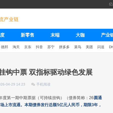
亿
度
新零售
末端
大咖
产业
德邦
淘天
京东
抖音
苏宁
拼多多
菜鸟
美团
闪送
D
挂钩中票 双指标驱动绿色发展
026-04-29 14:23
手机阅读
26年度第一期中期票据（可持续挂钩）（债券简称：26
圆通
市场上市流通。本期债券发行总额5亿元人民币，期限3年，