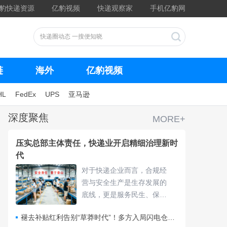
豹快递资源
亿豹视频
快递观察家
手机亿豹网
链
海外
亿豹视频
HL
FedEx
UPS
亚马逊
深度聚焦
MORE+
压实总部主体责任，快递业开启精细治理新时
代
对于快递企业而言，合规经
营与安全生产是生存发展的
底线，更是服务民生、保障
物流畅通的核心责任，频繁
褪去补贴红利告别“草莽时代”！多方入局闪电仓要靠什么打赢即时零售争夺战？
的违规处罚与安全隐患，不