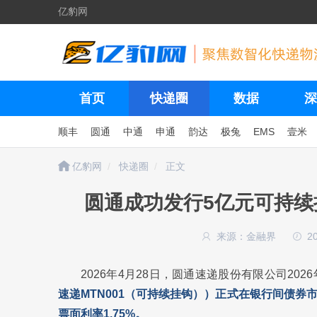
亿豹网
首页
快递圈
数据
深
顺丰
圆通
中通
申通
韵达
极兔
EMS
壹米
亿豹网
快递圈
正文
圆通成功发行5亿元可持续
来源：金融界
2
2026年4月28日，圆通速递股份有限公司20
速递MTN001（可持续挂钩））正式在银行间债券
票面利率1.75%。