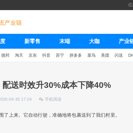
亿
度
新零售
末端
大咖
产业
德邦
淘天
京东
抖音
苏宁
拼多多
菜鸟
美团
闪送
D
配送时效升30%成本下降40%
2026-04-30 17:24
手机阅读
部围了上来。它自动行驶，准确地将包裹送到了我们村里。