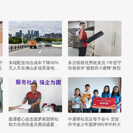
开
末端配送综合成本下降30%
多次斩获优秀收派员 7年坚守
元
无人车在佛山多场景落地应
街巷获评“最勤劳小蜜蜂”典型
用
践
圆通暖心改造圆梦家园驿站
中通驿站见证母子奋斗 货架
助力负伤快递员勇战盛夏酷
作书桌少年圆梦985华中科大
暑