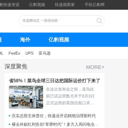
豹快递资源
亿豹视频
快递观察家
手机亿豹网
链
海外
亿豹视频
HL
FedEx
UPS
亚马逊
深度聚焦
MORE+
省58%！菜鸟全球三日达把国际运价打下来了
在这次发布会之前，菜鸟此
前已试运营数月并于8月3日
正式运营的英国伦敦口岸
仓，采用“关仓一体”模式，把
压实总部主体责任，快递业开启精细治理新时代
清关、查验、末端派送收拢
进同一套体系，包裹落地后
褪去补贴红利告别“草莽时代”！多方入局闪电仓要靠什么打赢即时零售争夺战？