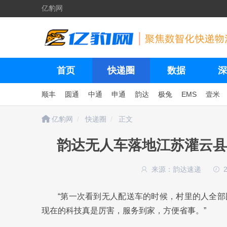
亿豹网
首页
快递圈
数据
深
顺丰
圆通
中通
申通
韵达
极兔
EMS
壹米
亿豹网
快递圈
正文
韵达无人车落地江苏灌云县 
来源：韵达速递
“第一次看到无人配送车的时候，村里的人全
现在的科技真是厉害，服务到家，方便省事。”