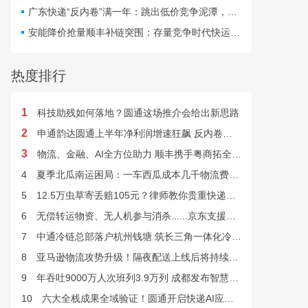
最快24小时完成末端派送。
广东快递“反内卷”满一年：跳出低价竞争泥潭，网点盈利与小哥收入双向改善
安能降价抢量顺丰补链突围：存量竞争时代快运行业该如何突破发展困局？
热度排行
1
科技助残如何落地？圆通这场推介会给出新思路
2
申通韵达圆通上半年净利润增速狂飙 反内卷效果显现
3
物流、金融、AI全方位助力 顺丰携手粤商拓全球市场
4
夏季北瓜南运困局：一车西瓜成本几千物流费上万谁来解？
5
12.5万虫草寄丢赔105元？律师教你贵重快递丢失如何维权
6
无偿转运物资、无人机参与消杀......京东支援广西灾后重建
7
中通冷链总部落户杭州钱塘 筑长三角一体化冷链中枢基地
8
亚马逊物流攻势升级！隔夜配送上线后将持续挤压快递巨头
9
年吞吐9000万人次班列3.9万列 成都发布智慧物流“双清单”
10
六大全栈成果全域验证！圆通开启快递AI应用规模化落地