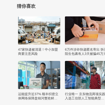
猜你喜欢
47家快递被清退！中小加盟
6万件涉诈快递匿名寄出 拆
商要注意风险
陌生包裹有人3天被骗45万
运能提升近37% 顺丰织密立
行业唯一 京东物流两项实
体网络保障盘锦河蟹抢鲜出
入选工信部人工智能典型案
辽
例