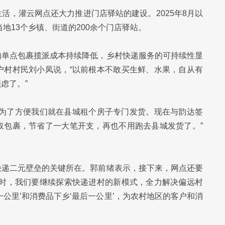
活，灌云网点还大力推进门店驿站的建设。2025年8月以
地13个乡镇、街道的200余个门店驿站。
的单点包裹揽派成本持续降低，乡村快递服务的可持续性显
户村村民刘小凤说，“以前根本不敢买生鲜、水果，自从有
虑了。”
，为了方便我们就在县城租个房子专门发货。现在与韵达签
取包裹，节省了一大笔开支，再也不用跑去县城发货了。”
快递二元壁垒的关键所在。郭前绪表示，接下来，网点还要
同时，我们要继续探索快递进村的新模式，全力解决偏远村
公里’和消费品下乡‘最后一公里’，为农村地区的客户和消