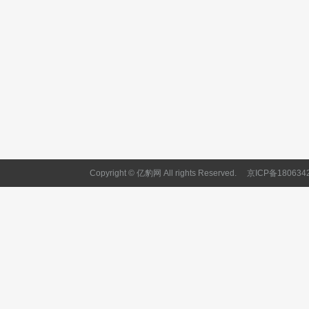
Copyright © 亿豹网 All rights Reserved.
京ICP备180634