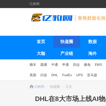
亿豹网
首页
快递圈
数据
大咖
产业链
海外
顺丰
圆通
中通
申通
韵达
极兔
EMS
美团
闪送
DHL
FedEx
UPS
亚马逊
亿豹网
快递圈
正文
DHL在8大市场上线AI