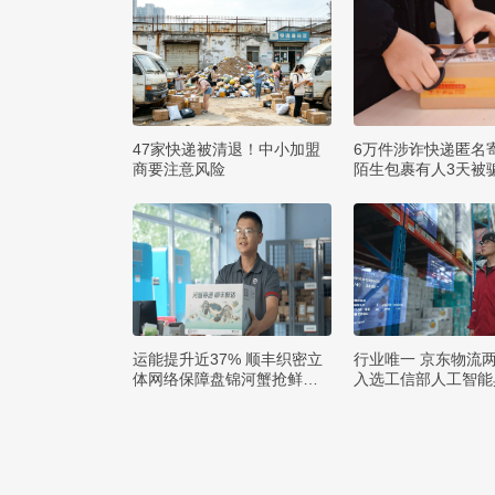
47家快递被清退！中小加盟
6万件涉诈快递匿名
商要注意风险
陌生包裹有人3天被骗
运能提升近37% 顺丰织密立
行业唯一 京东物流
体网络保障盘锦河蟹抢鲜出
入选工信部人工智能
辽
例