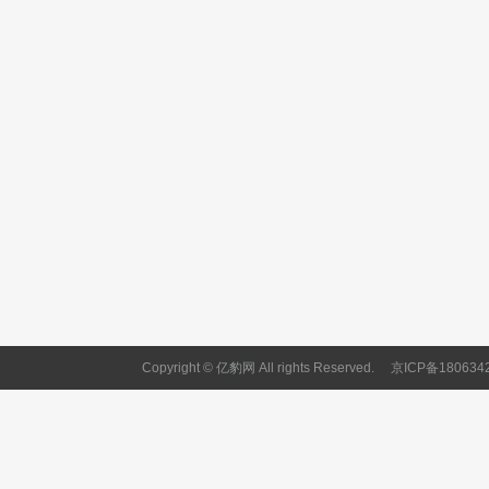
Copyright © 亿豹网 All rights Reserved.
京ICP备180634