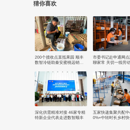
猜你喜欢
200个揽收点直抵果园 顺丰
市委书记赴申通网点
数智冷链助秦安蜜桃远销四
聊家常 关切一线劳
方
求
深化供需精准对接 46家专精
五家快递集聚共配中
特新企业代表走进数智顺丰
0%+中转时长乡村
达