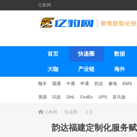
亿豹网
首页
快递圈
数据
大咖
产业链
海外
顺丰
圆通
中通
申通
韵达
极兔
EMS
美团
闪送
DHL
FedEx
UPS
亚马逊
亿豹网
快递圈
正文
韵达福建定制化服务赋