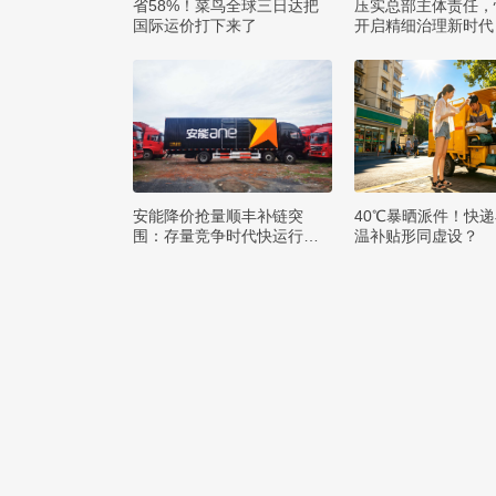
省58%！菜鸟全球三日达把
压实总部主体责任，
国际运价打下来了
开启精细治理新时代
安能降价抢量顺丰补链突
40℃暴晒派件！快
围：存量竞争时代快运行业
温补贴形同虚设？
该如何突破发展困局？