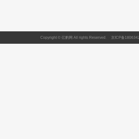
Copyright © 亿豹网 All rights Reserved.
京ICP备180634