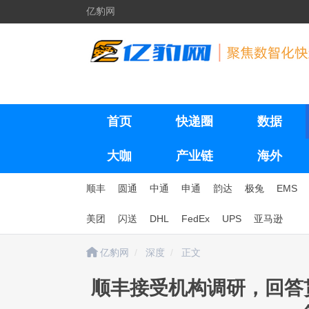
亿豹网
首页
快递圈
数据
大咖
产业链
海外
顺丰
圆通
中通
申通
韵达
极兔
EMS
美团
闪送
DHL
FedEx
UPS
亚马逊
亿豹网
深度
正文
顺丰接受机构调研，回答