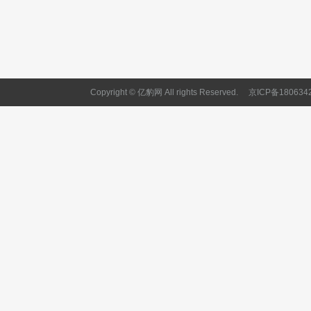
Copyright © 亿豹网 All rights Reserved.
京ICP备180634