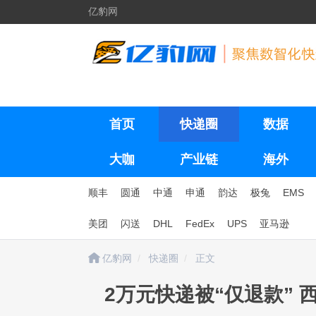
亿豹网
首页
快递圈
数据
大咖
产业链
海外
顺丰
圆通
中通
申通
韵达
极兔
EMS
美团
闪送
DHL
FedEx
UPS
亚马逊
亿豹网
快递圈
正文
2万元快递被“仅退款”