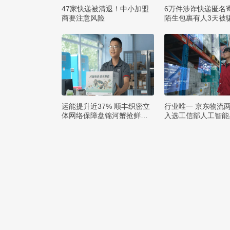
47家快递被清退！中小加盟
6万件涉诈快递匿名
商要注意风险
陌生包裹有人3天被骗
运能提升近37% 顺丰织密立
行业唯一 京东物流
体网络保障盘锦河蟹抢鲜出
入选工信部人工智能
辽
例