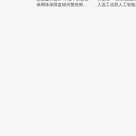
体网络保障盘锦河蟹抢鲜出
入选工信部人工智能
辽
例