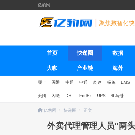
亿豹网
首页
快递圈
数据
大咖
产业链
海外
顺丰
圆通
中通
申通
韵达
极兔
EMS
美团
闪送
DHL
FedEx
UPS
亚马逊
亿豹网
快递圈
正文
外卖代理管理人员“两头