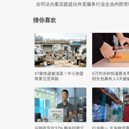
合司法办案实践提出外卖服务行业企业内部
猜你喜欢
47家快递被清退！中小加盟
6万件涉诈快递匿名
商要注意风险
陌生包裹有人3天被骗
运能提升近37% 顺丰织密立
行业唯一 京东物流