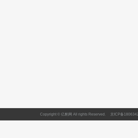
Copyright © 亿豹网 All rights Reserved.
京ICP备180634