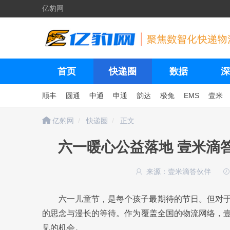
亿豹网
首页
快递圈
数据
深
顺丰
圆通
中通
申通
韵达
极兔
EMS
壹米
亿豹网
快递圈
正文
六一暖心公益落地 壹米滴
来源：壹米滴答伙伴
六一儿童节，是每个孩子最期待的节日。但对
的思念与漫长的等待。作为覆盖全国的物流网络，
见的机会。