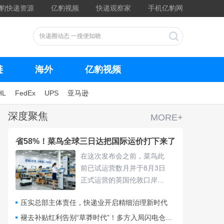
豹快递资源
亿豹视频
快递观察家
手机亿豹网
链
海外
亿豹视频
HL
FedEx
UPS
亚马逊
深度聚焦
MORE+
省58%！菜鸟全球三日达把国际运价打下来了
在这次发布会之前，菜鸟此
前已试运营数月并于8月3日
正式运营的英国伦敦口岸
仓，采用“关仓一体”模式，把
压实总部主体责任，快递业开启精细治理新时代
清关、查验、末端派送收拢
进同一套体系，包裹落地后
褪去补贴红利告别“草莽时代”！多方入局闪电仓要靠什么打赢即时零售争夺战？