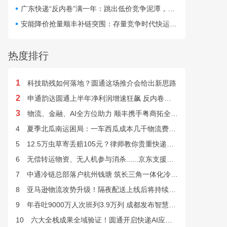
最快24小时完成末端派送。
广东快递“反内卷”满一年：跳出低价竞争泥潭，网点盈利与小哥收入双向改善
安能降价抢量顺丰补链突围：存量竞争时代快运行业该如何突破发展困局？
热度排行
1
科技助残如何落地？圆通这场推介会给出新思路
2
申通韵达圆通上半年净利润增速狂飙 反内卷效果显现
3
物流、金融、AI全方位助力 顺丰携手粤商拓全球市场
4
夏季北瓜南运困局：一车西瓜成本几千物流费上万谁来解？
5
12.5万虫草寄丢赔105元？律师教你贵重快递丢失如何维权
6
无偿转运物资、无人机参与消杀......京东支援广西灾后重建
7
中通冷链总部落户杭州钱塘 筑长三角一体化冷链中枢基地
8
亚马逊物流攻势升级！隔夜配送上线后将持续挤压快递巨头
9
年吞吐9000万人次班列3.9万列 成都发布智慧物流“双清单”
10
六大全栈成果全域验证！圆通开启快递AI应用规模化落地