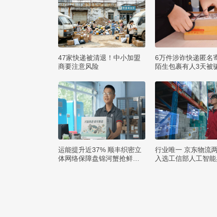
47家快递被清退！中小加盟
6万件涉诈快递匿名
商要注意风险
陌生包裹有人3天被骗
运能提升近37% 顺丰织密立
行业唯一 京东物流
体网络保障盘锦河蟹抢鲜出
入选工信部人工智能
辽
例