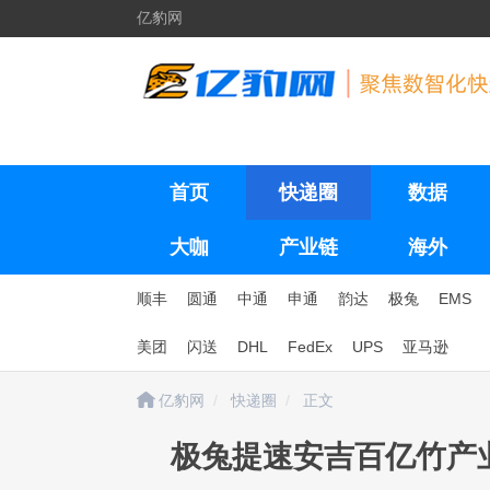
亿豹网
首页
快递圈
数据
大咖
产业链
海外
顺丰
圆通
中通
申通
韵达
极兔
EMS
美团
闪送
DHL
FedEx
UPS
亚马逊
亿豹网
快递圈
正文
极兔提速安吉百亿竹产