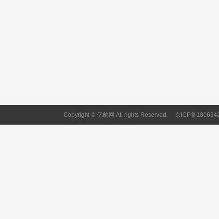
Copyright © 亿豹网 All rights Reserved.
京ICP备180634