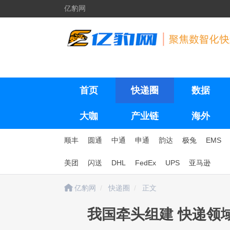
亿豹网
首页
快递圈
数据
大咖
产业链
海外
顺丰
圆通
中通
申通
韵达
极兔
EMS
美团
闪送
DHL
FedEx
UPS
亚马逊
亿豹网
快递圈
正文
我国牵头组建 快递领