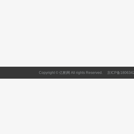
Copyright © 亿豹网 All rights Reserved.
京ICP备180634