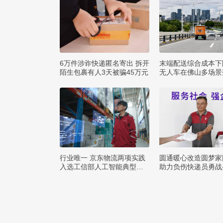
6万件涉诈快递匿名寄出 拆开
末端配送综合成本下
陌生包裹有人3天被骗45万元
无人车在佛山多场景
用
行业唯一 京东物流两项实践
圆通暖心改造圆梦家
入选工信部人工智能典型案
助力负伤快递员勇战
例
暑