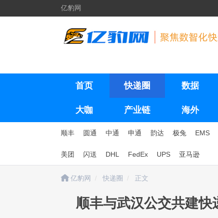
亿豹网
首页
快递圈
数据
大咖
产业链
海外
顺丰
圆通
中通
申通
韵达
极兔
EMS
美团
闪送
DHL
FedEx
UPS
亚马逊
亿豹网
快递圈
正文
顺丰与武汉公交共建快