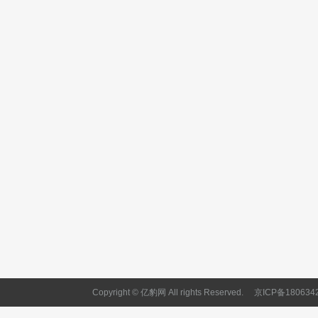
Copyright © 亿豹网 All rights Reserved.
京ICP备180634