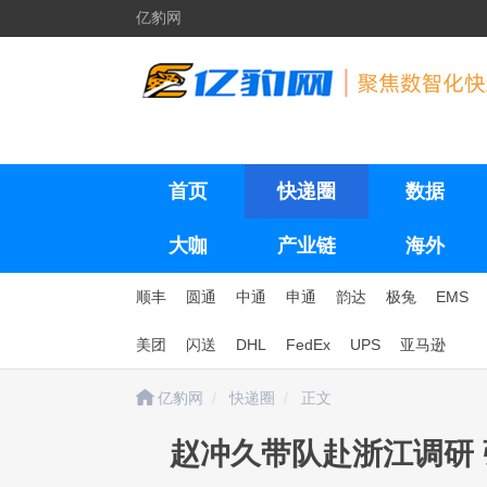
亿豹网
首页
快递圈
数据
大咖
产业链
海外
顺丰
圆通
中通
申通
韵达
极兔
EMS
美团
闪送
DHL
FedEx
UPS
亚马逊
亿豹网
快递圈
正文
赵冲久带队赴浙江调研