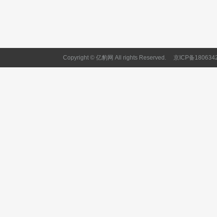
Copyright © 亿豹网 All rights Reserved.
京ICP备180634