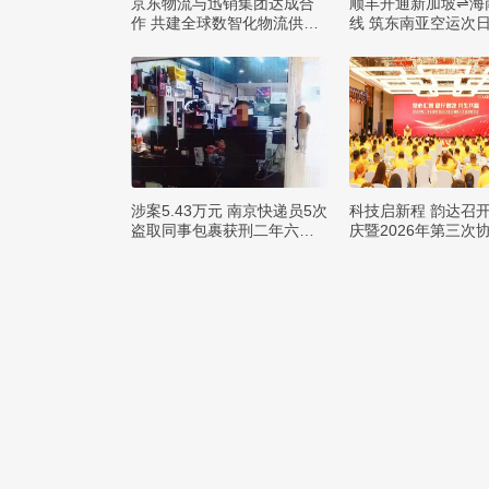
京东物流与迅销集团达成合
顺丰开通新加坡⇌海
作 共建全球数智化物流供应
线 筑东南亚空运次
链
涉案5.43万元 南京快递员5次
科技启新程 韵达召开
盗取同事包裹获刑二年六个
庆暨2026年第三次
月
议