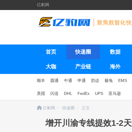
亿豹网
首页
快递圈
数据
大咖
产业链
海外
顺丰
圆通
中通
申通
韵达
极兔
EMS
美团
闪送
DHL
FedEx
UPS
亚马逊
亿豹网
快递圈
正文
增开川渝专线提效1-2