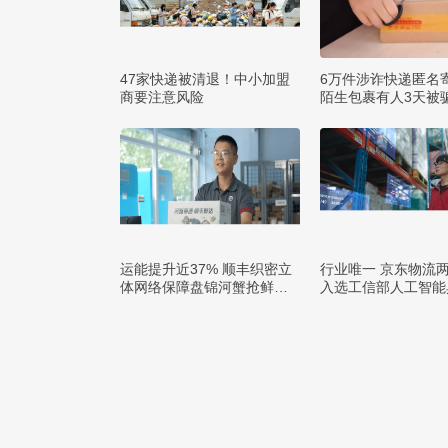
47家快递被清退！中小加盟
6万件涉诈快递匿名
商要注意风险
陌生包裹有人3天被骗
运能提升近37% 顺丰织密立
行业唯一 京东物流
体网络保障盘锦河蟹抢鲜出
入选工信部人工智能
辽
例