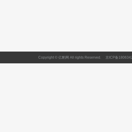
Copyright © 亿豹网 All rights Reserved.
京ICP备180634