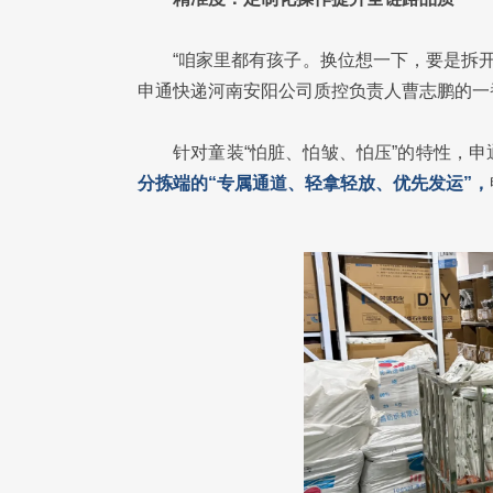
“咱家里都有孩子。换位想一下，要是拆
申通快递河南安阳公司质控负责人曹志鹏的一
针对童装“怕脏、怕皱、怕压”的特性，
分拣端的“专属通道、轻拿轻放、优先发运”，