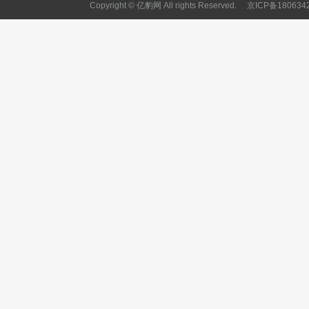
Copyright © 亿豹网 All rights Reserved.
京ICP备180634