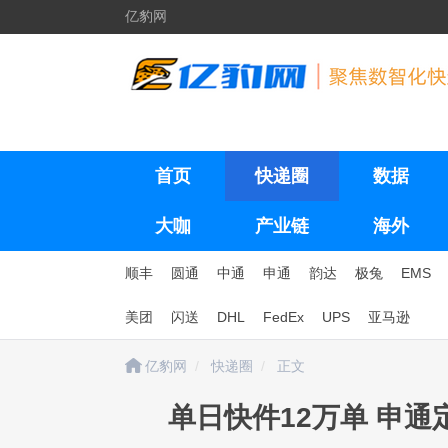
亿豹网
首页
快递圈
数据
大咖
产业链
海外
顺丰
圆通
中通
申通
韵达
极兔
EMS
美团
闪送
DHL
FedEx
UPS
亚马逊
亿豹网
快递圈
正文
单日快件12万单 申