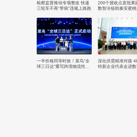
检察监督推动专项整改 快递
200个揽收点直抵果
三轮车不再“带病”违规上路跑
数智冷链助秦安蜜桃
方
一半价格同等时效！菜鸟"全
深化供需精准对接 4
球三日达"重写跨境物流性价
特新企业代表走进数
比