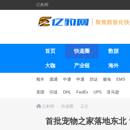
亿豹网
首页
快递圈
数据
大咖
产业链
海外
顺丰
圆通
中通
申通
韵达
极兔
EMS
美团
闪送
DHL
FedEx
UPS
亚马逊
亿豹网
快递圈
正文
首批宠物之家落地东北 