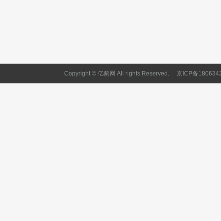
Copyright © 亿豹网 All rights Reserved.
京ICP备180634