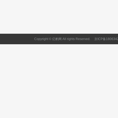
Copyright © 亿豹网 All rights Reserved.
京ICP备180634