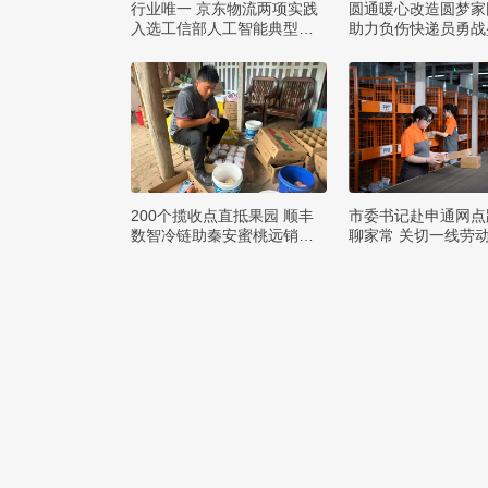
行业唯一 京东物流两项实践
圆通暖心改造圆梦家
入选工信部人工智能典型案
助力负伤快递员勇战
例
暑
200个揽收点直抵果园 顺丰
市委书记赴申通网点
数智冷链助秦安蜜桃远销四
聊家常 关切一线劳
方
求