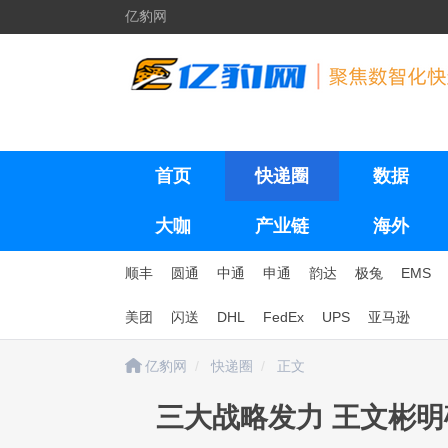
亿豹网
首页
快递圈
数据
大咖
产业链
海外
顺丰
圆通
中通
申通
韵达
极兔
EMS
美团
闪送
DHL
FedEx
UPS
亚马逊
亿豹网
快递圈
正文
三大战略发力 王文彬