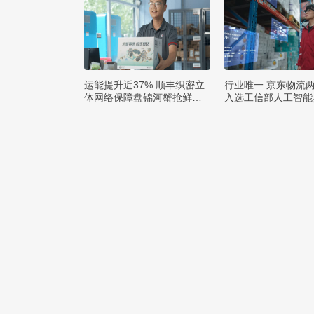
运能提升近37% 顺丰织密立
行业唯一 京东物流
体网络保障盘锦河蟹抢鲜出
入选工信部人工智能
辽
例