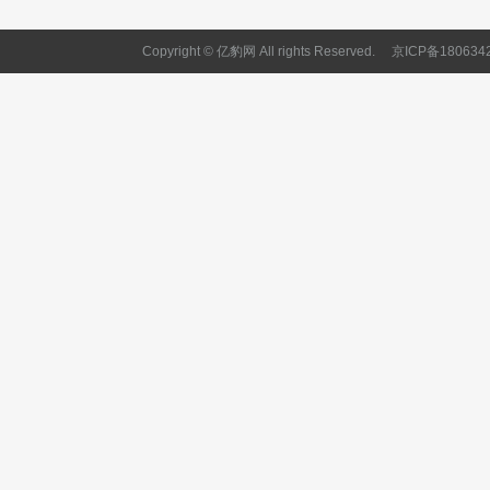
Copyright © 亿豹网 All rights Reserved.
京ICP备180634