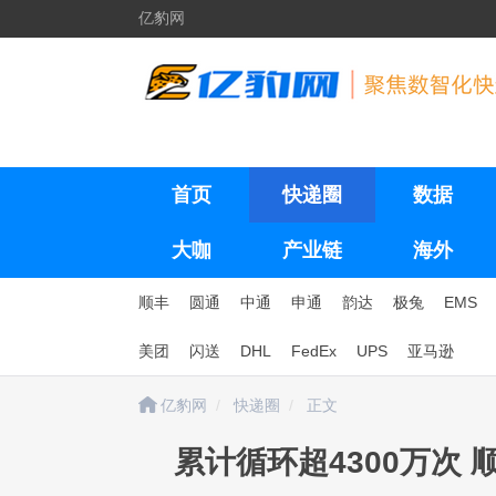
亿豹网
首页
快递圈
数据
大咖
产业链
海外
顺丰
圆通
中通
申通
韵达
极兔
EMS
美团
闪送
DHL
FedEx
UPS
亚马逊
亿豹网
快递圈
正文
累计循环超4300万次