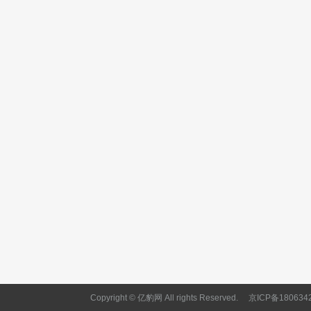
Copyright © 亿豹网 All rights Reserved.
京ICP备180634