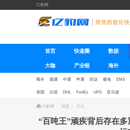
亿豹网
首页
快递圈
数据
大咖
产业链
海外
顺丰
圆通
中通
申通
韵达
极兔
EMS
美团
闪送
DHL
FedEx
UPS
亚马逊
亿豹网
深度
正文
“百吨王”顽疾背后存在