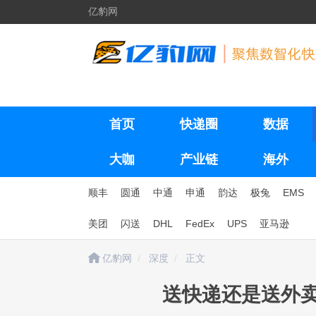
亿豹网
首页
快递圈
数据
大咖
产业链
海外
顺丰
圆通
中通
申通
韵达
极兔
EMS
美团
闪送
DHL
FedEx
UPS
亚马逊
亿豹网
深度
正文
送快递还是送外