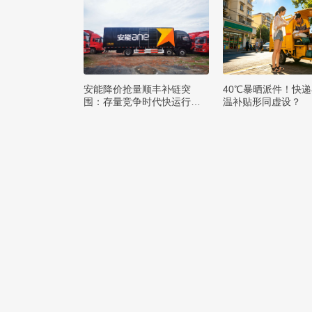
安能降价抢量顺丰补链突
40℃暴晒派件！快
围：存量竞争时代快运行业
温补贴形同虚设？
该如何突破发展困局？