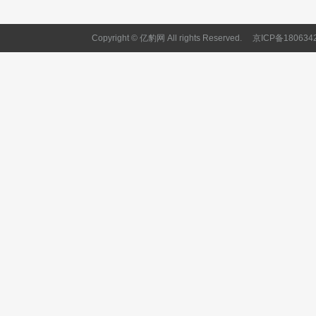
Copyright © 亿豹网 All rights Reserved.
京ICP备180634