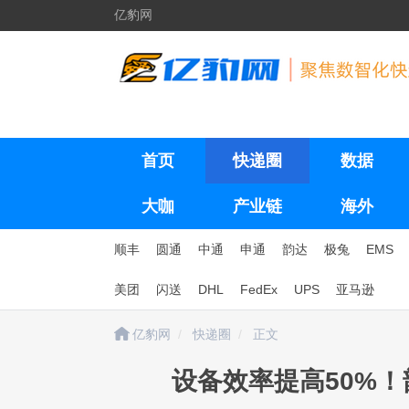
亿豹网
首页
快递圈
数据
大咖
产业链
海外
顺丰
圆通
中通
申通
韵达
极兔
EMS
美团
闪送
DHL
FedEx
UPS
亚马逊
亿豹网
快递圈
正文
设备效率提高50%