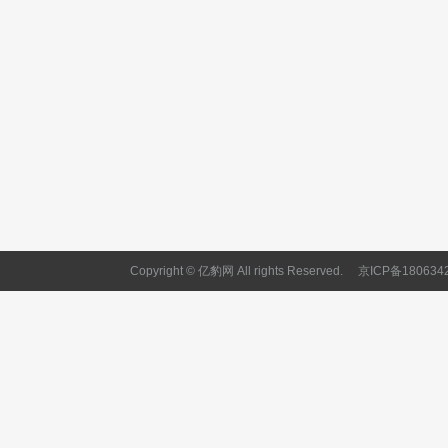
Copyright © 亿豹网 All rights Reserved.
京ICP备180634