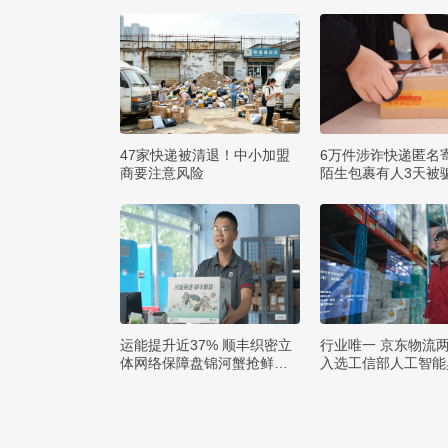
47家快递被清退！中小加盟
6万件涉诈快递匿名
商要注意风险
陌生包裹有人3天被骗
运能提升近37% 顺丰织密立
行业唯一 京东物流
体网络保障盘锦河蟹抢鲜出
入选工信部人工智能
辽
例