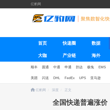
亿豹网
首页
快递圈
数据
大咖
产业链
海外
顺丰
圆通
中通
申通
韵达
极兔
EMS
美团
闪送
DHL
FedEx
UPS
亚马逊
亿豹网
深度
正文
全国快递普遍涨价