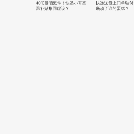
40℃暴晒派件！快递小哥高
快递送货上门单独付
温补贴形同虚设？
底动了谁的蛋糕？