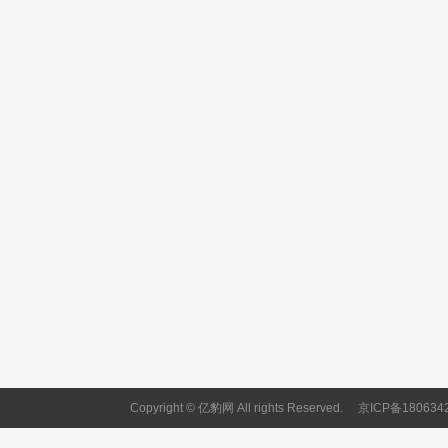
Copyright © 亿豹网 All rights Reserved.
京ICP备180634