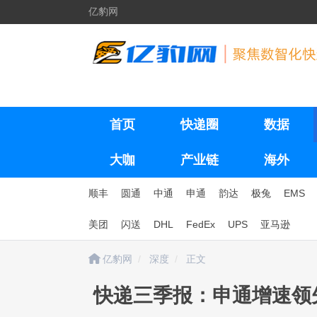
亿豹网
首页
快递圈
数据
大咖
产业链
海外
顺丰
圆通
中通
申通
韵达
极兔
EMS
美团
闪送
DHL
FedEx
UPS
亚马逊
亿豹网
深度
正文
快递三季报：申通增速领