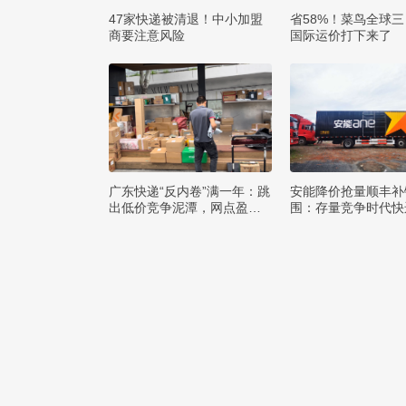
47家快递被清退！中小加盟
省58%！菜鸟全球
商要注意风险
国际运价打下来了
广东快递“反内卷”满一年：跳
安能降价抢量顺丰补
出低价竞争泥潭，网点盈利
围：存量竞争时代快
与小哥收入双向改善
该如何突破发展困局