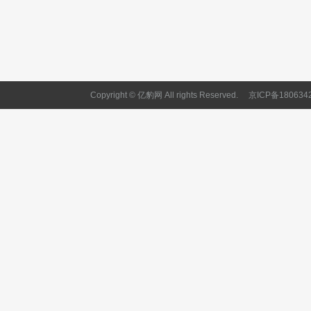
Copyright © 亿豹网 All rights Reserved.
京ICP备180634