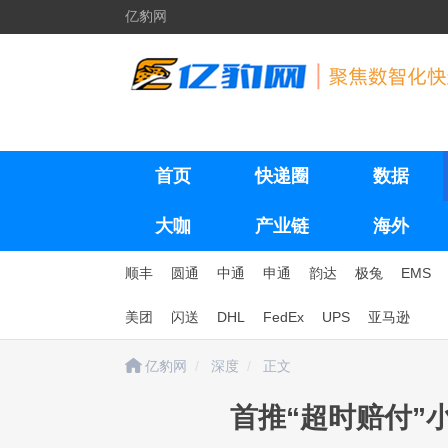
亿豹网
首页
快递圈
数据
大咖
产业链
海外
顺丰
圆通
中通
申通
韵达
极兔
EMS
美团
闪送
DHL
FedEx
UPS
亚马逊
亿豹网
深度
正文
首推“超时赔付”