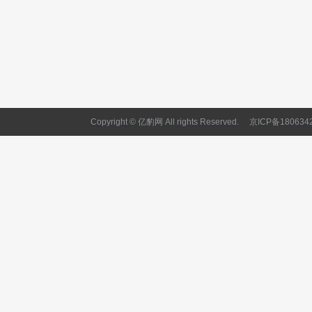
Copyright © 亿豹网 All rights Reserved.
京ICP备180634