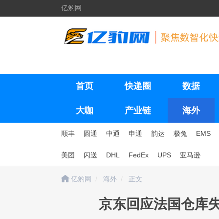
亿豹网
首页
快递圈
数据
大咖
产业链
海外
顺丰
圆通
中通
申通
韵达
极兔
EMS
美团
闪送
DHL
FedEx
UPS
亚马逊
亿豹网
海外
正文
京东回应法国仓库