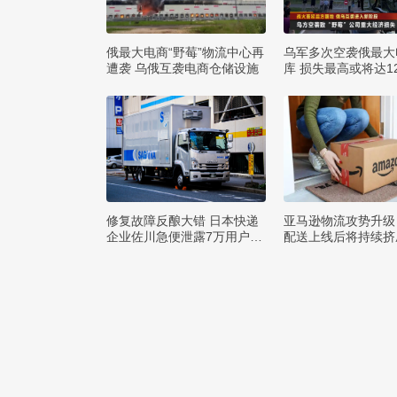
俄最大电商“野莓”物流中心再
乌军多次空袭俄最大
遭袭 乌俄互袭电商仓储设施
库 损失最高或将达1
布
修复故障反酿大错 日本快递
亚马逊物流攻势升级
企业佐川急便泄露7万用户隐
配送上线后将持续挤
私
巨头