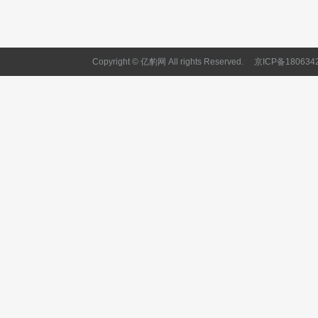
Copyright © 亿豹网 All rights Reserved.
京ICP备180634