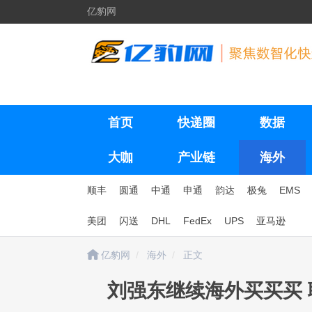
亿豹网
首页
快递圈
数据
大咖
产业链
海外
顺丰
圆通
中通
申通
韵达
极兔
EMS
美团
闪送
DHL
FedEx
UPS
亚马逊
亿豹网
海外
正文
刘强东继续海外买买买 