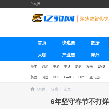
亿豹网
首页
快递圈
数据
大咖
产业链
海外
顺丰
圆通
中通
申通
韵达
极兔
EMS
美团
闪送
DHL
FedEx
UPS
亚马逊
亿豹网
深度
正文
6年坚守春节不打