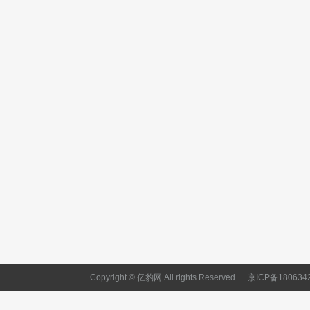
Copyright © 亿豹网 All rights Reserved.
京ICP备180634