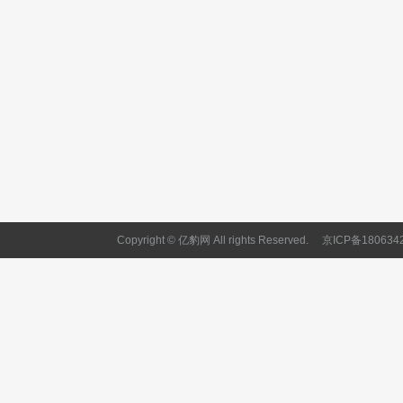
Copyright © 亿豹网 All rights Reserved.
京ICP备180634