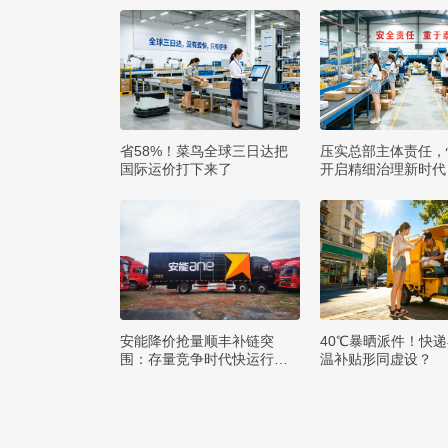
省58%！菜鸟全球三日达把
压实总部主体责任，
国际运价打下来了
开启精细治理新时代
安能降价抢量顺丰补链突
40℃暴晒派件！快
围：存量竞争时代快运行业
温补贴形同虚设？
该如何突破发展困局？