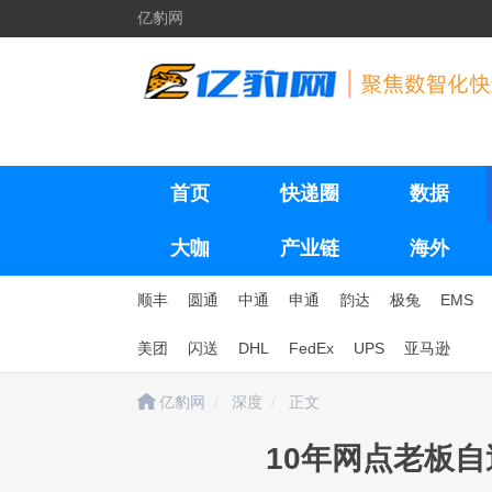
亿豹网
首页
快递圈
数据
大咖
产业链
海外
顺丰
圆通
中通
申通
韵达
极兔
EMS
美团
闪送
DHL
FedEx
UPS
亚马逊
亿豹网
深度
正文
10年网点老板