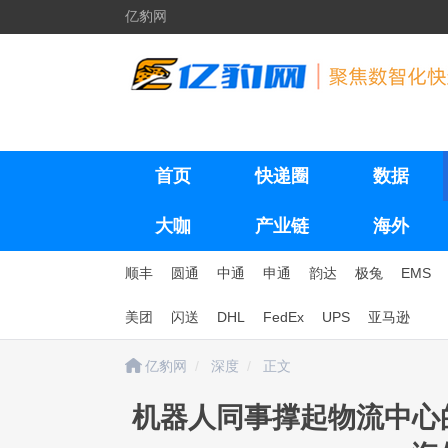
亿豹网
首页
快递圈
数据
大咖
产业链
海外
顺丰
圆通
中通
申通
韵达
极兔
EMS
美团
闪送
DHL
FedEx
UPS
亚马逊
亿豹网
深度
正文
机器人同事撑起物流中心