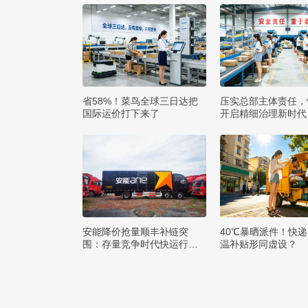
省58%！菜鸟全球三日达把
压实总部主体责任，
国际运价打下来了
开启精细治理新时代
安能降价抢量顺丰补链突
40℃暴晒派件！快
围：存量竞争时代快运行业
温补贴形同虚设？
该如何突破发展困局？