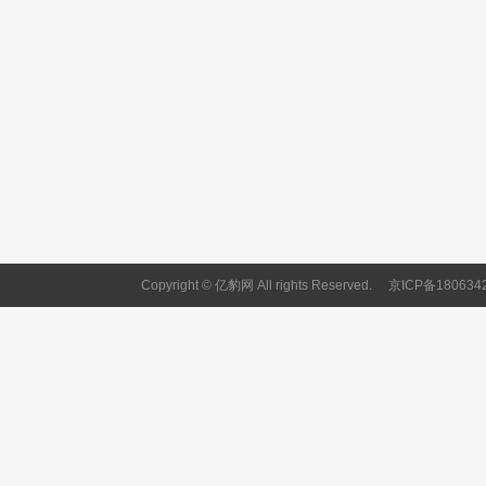
Copyright © 亿豹网 All rights Reserved.
京ICP备180634