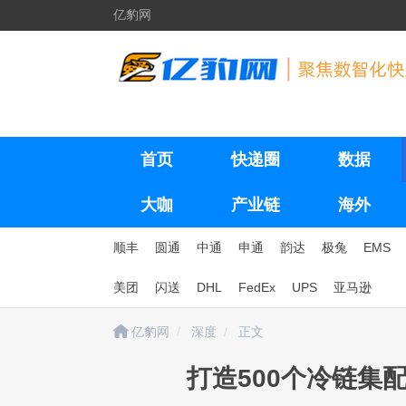
亿豹网
首页
快递圈
数据
大咖
产业链
海外
顺丰
圆通
中通
申通
韵达
极兔
EMS
美团
闪送
DHL
FedEx
UPS
亚马逊
亿豹网
深度
正文
打造500个冷链集