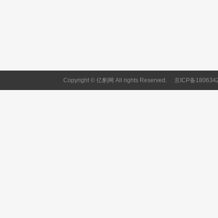
Copyright © 亿豹网 All rights Reserved.
京ICP备180634