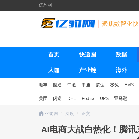
亿豹网
首页
快递圈
数据
大咖
产业链
海外
顺丰
圆通
中通
申通
韵达
极兔
EMS
美团
闪送
DHL
FedEx
UPS
亚马逊
亿豹网
深度
正文
AI电商大战白热化！腾