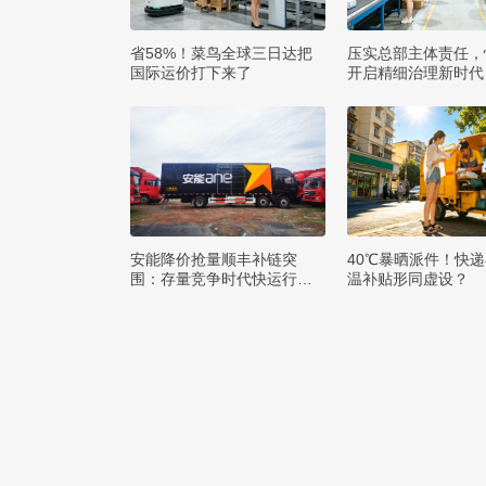
省58%！菜鸟全球三日达把
压实总部主体责任，
国际运价打下来了
开启精细治理新时代
安能降价抢量顺丰补链突
40℃暴晒派件！快
围：存量竞争时代快运行业
温补贴形同虚设？
该如何突破发展困局？