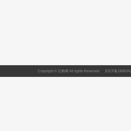
Copyright © 亿豹网 All rights Reserved.
京ICP备180634