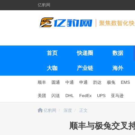
亿豹网
首页
快递圈
数据
大咖
产业链
海外
顺丰
圆通
中通
申通
韵达
极兔
EMS
美团
闪送
DHL
FedEx
UPS
亚马逊
亿豹网
深度
正文
顺丰与极兔交叉