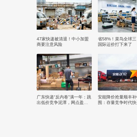
47家快递被清退！中小加盟
省58%！菜鸟全球
商要注意风险
国际运价打下来了
广东快递“反内卷”满一年：跳
安能降价抢量顺丰补
出低价竞争泥潭，网点盈利
围：存量竞争时代快
与小哥收入双向改善
该如何突破发展困局