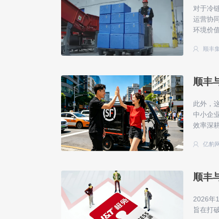
对于冷
运营协
环境价
顺丰
顺丰
此外，
中小企
效率深
亿豹
顺丰
2026
旨在打