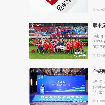
亿豹
顺丰
湖南湘
SUP
届赛事
顺丰
全链
6月5
会由顺
导，亚马
顺丰