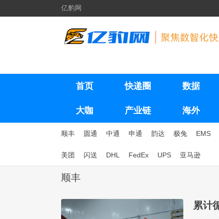
亿豹网
首页
快递圈
数据
大咖
产业链
海外
顺丰
圆通
中通
申通
韵达
极兔
EMS
美团
闪送
DHL
FedEx
UPS
亚马逊
顺丰
累计