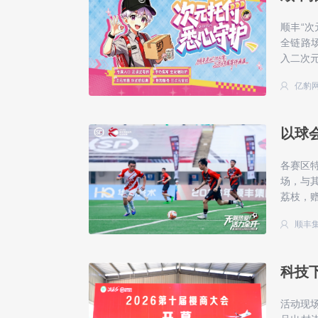
顺丰“次
全链路
入二次
亿豹
以球
各赛区
场，与
荔枝，
顺丰
科技
活动现