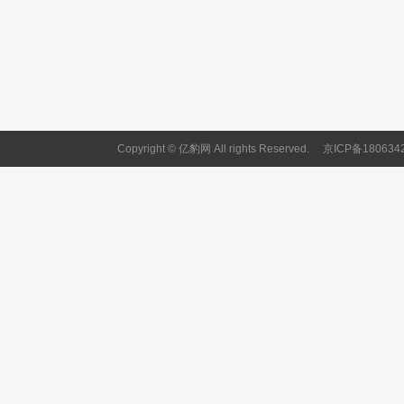
Copyright © 亿豹网 All rights Reserved.
京ICP备180634