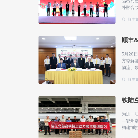
品出村
外融合”
顺丰
顺丰
5月2
方谅解
物流、数
顺丰
铁陆
为进一
—鄂州
构建“航