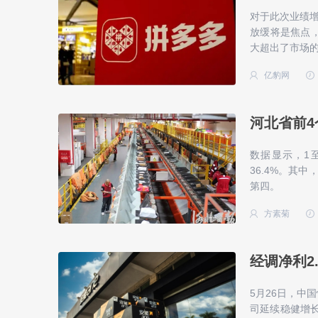
对于此次业绩
放缓将是焦点，
大超出了市场
亿豹网
河北省前4
数据显示，1
36.4%。其
第四。
方素菊
经调净利2
5月26日，中
司延续稳健增长