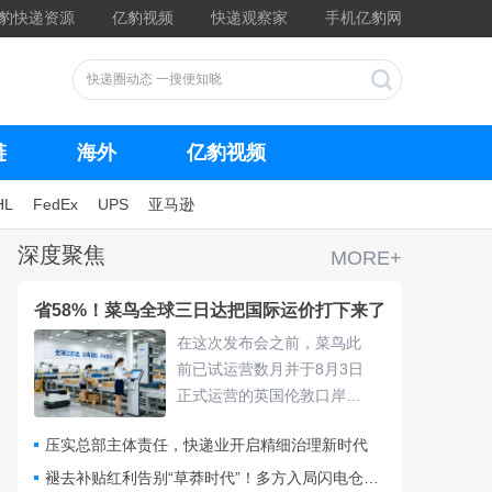
豹快递资源
亿豹视频
快递观察家
手机亿豹网
链
海外
亿豹视频
HL
FedEx
UPS
亚马逊
深度聚焦
MORE+
省58%！菜鸟全球三日达把国际运价打下来了
在这次发布会之前，菜鸟此
前已试运营数月并于8月3日
正式运营的英国伦敦口岸
仓，采用“关仓一体”模式，把
压实总部主体责任，快递业开启精细治理新时代
清关、查验、末端派送收拢
进同一套体系，包裹落地后
褪去补贴红利告别“草莽时代”！多方入局闪电仓要靠什么打赢即时零售争夺战？