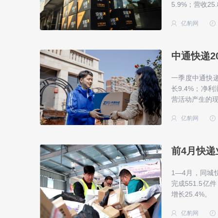
5.9%；营收25
亿豹网
中通快递20
一季度中通快递
长9.4%；净利
营活动产生的现
亿豹网
前4月快递
1—4月，同城
完成551.5亿
增长25.4%。
亿豹网