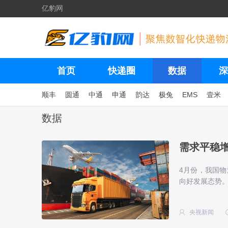
亿豹网
首页
快递圈
数据
深
顺丰
圆通
中通
申通
韵达
极兔
EMS
壹米
数据
需求平稳增
4月份，我国
向好发展态势。
央视新闻