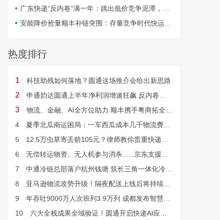
最快24小时完成末端派送。
广东快递“反内卷”满一年：跳出低价竞争泥潭，网点盈利与小哥收入双向改善
安能降价抢量顺丰补链突围：存量竞争时代快运行业该如何突破发展困局？
热度排行
1
科技助残如何落地？圆通这场推介会给出新思路
2
申通韵达圆通上半年净利润增速狂飙 反内卷效果显现
3
物流、金融、AI全方位助力 顺丰携手粤商拓全球市场
4
夏季北瓜南运困局：一车西瓜成本几千物流费上万谁来解？
5
12.5万虫草寄丢赔105元？律师教你贵重快递丢失如何维权
6
无偿转运物资、无人机参与消杀......京东支援广西灾后重建
7
中通冷链总部落户杭州钱塘 筑长三角一体化冷链中枢基地
8
亚马逊物流攻势升级！隔夜配送上线后将持续挤压快递巨头
9
年吞吐9000万人次班列3.9万列 成都发布智慧物流“双清单”
10
六大全栈成果全域验证！圆通开启快递AI应用规模化落地