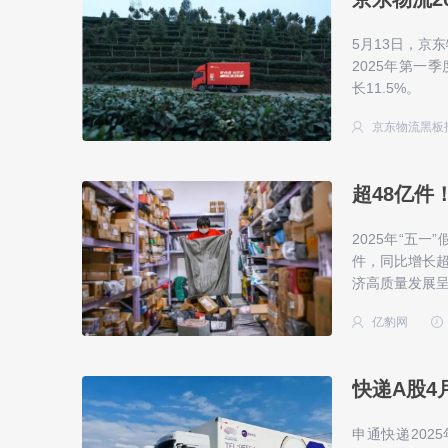
5月13日，京
2025年第一
长11.5%。
京东物流黑板
超48亿件
2025年“五
件，同比增长
济高质量发展
亿豹网
快递A股4
申通快递202