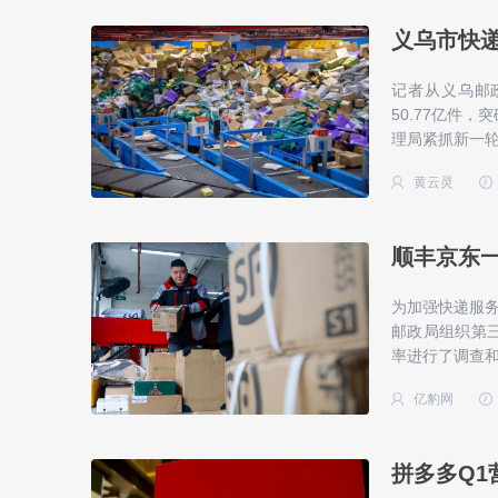
义乌市快递
记者从义乌邮政
50.77亿件
理局紧抓新一轮
黄云灵
顺丰京东一
为加强快递服
邮政局组织第三
率进行了调查
亿豹网
拼多多Q1